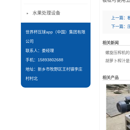
板框可使用
水果处理设备
上一篇：
下一篇：
世界杯压球app（中国）集团有限
公司
相关新闻
联系人：娄经理
螺旋压榨机的
手机：15893802688
胡萝卜榨汁是
地址：新乡市牧野区王村镇李庄
相关产品
村村北