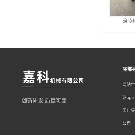
涪陵
底部
网站世
球ap
创新研发 质量可靠
国）集
公司