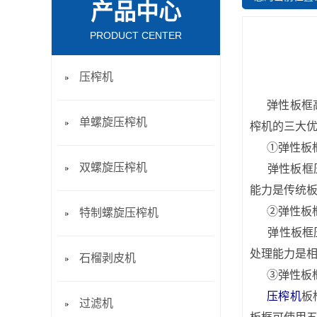
产品中心
PRODUCT CENTER
压榨机
弹性板框
单螺旋压榨机
榨机的三大
①弹性板框
双螺旋压榨机
弹性板框压
能力是传统板
②弹性板框
特制螺旋压榨机
弹性板框压
处理能力是相
石榴剥皮机
③弹性板框
压榨机
板
过滤机