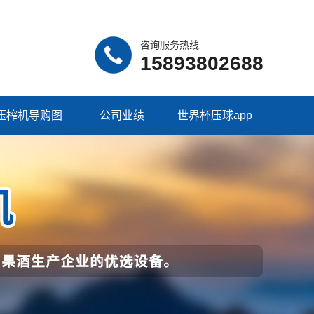
咨询服务热线
15893802688
压榨机导购图
公司业绩
世界杯压球app
（中国）集团有限
公司