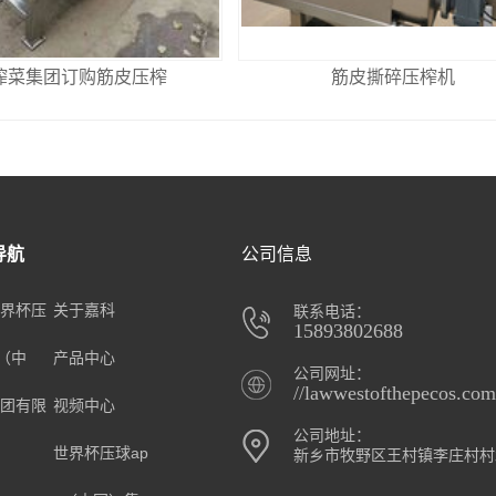
榨菜集团订购筋皮压榨
筋皮撕碎压榨机
导航
公司信息
界杯压
关于嘉科
联系电话：
15893802688
p（中
产品中心
公司网址：
//lawwestofthepecos.com
团有限
视频中心
公司地址：
世界杯压球ap
新乡市牧野区王村镇李庄村村