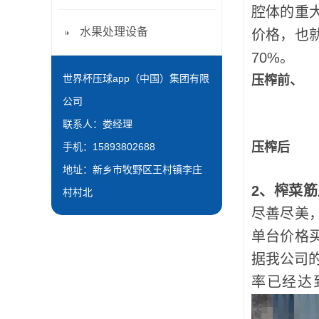
腔体的重
水果处理设备
价格，也
70%。
世界杯压球app（中国）集团有限
压榨前
公司
联系人：娄经理
压榨后
手机：15893802688
地址：新乡市牧野区王村镇李庄
2、榨菜
村村北
尽善尽美
单台价格
据我公司
率已经达