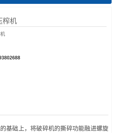
压榨机
榨机
93802688
机的基础上，将破碎机的撕碎功能融进螺旋