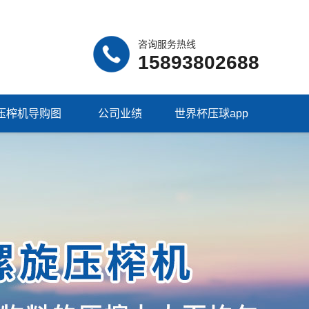
咨询服务热线
15893802688
压榨机导购图
公司业绩
世界杯压球app
（中国）集团有限
公司