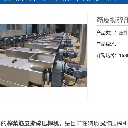
筋皮撕碎
产品类别：
压
产品描述：
订购热线：
158
的
榨菜筋皮撕碎压榨机
，是目前在特质螺旋压榨