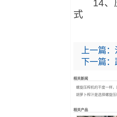
14、压
式
上一篇：
下一篇：
相关新闻
螺旋压榨机的干度一样，压
胡萝卜榨汁是选择螺旋压榨
相关产品