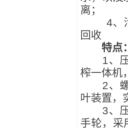
离；
4、污泥
回收
特点
1、压榨
榨一体机
2、螺旋
叶装置，
3、压榨
手轮，采