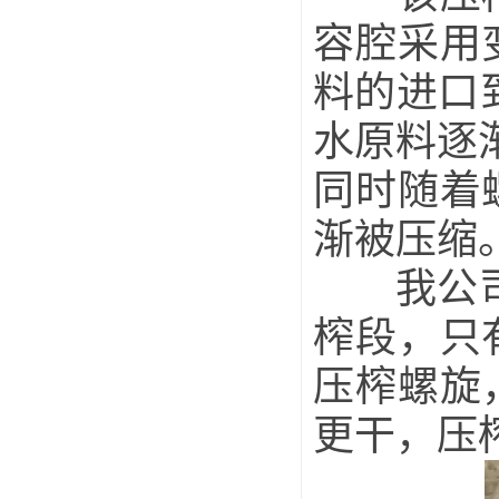
容腔采用
料的进口
水原料逐
同时随着
渐被压缩
我公司压
榨段，只
压榨螺旋
更干，压