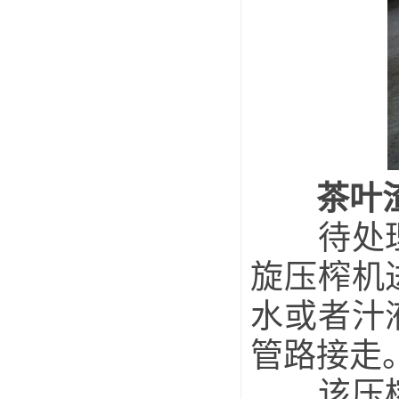
茶叶
待处理的
旋压榨机
水或者汁
管路接走
该压榨机