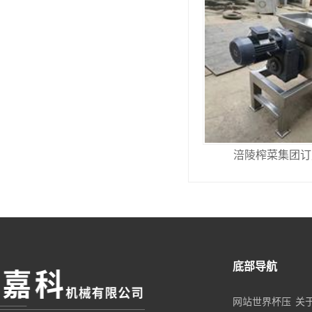
涪陵榨菜集团订
底部导航
网站世界杯压
关