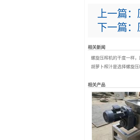
上一篇：
下一篇：
相关新闻
螺旋压榨机的干度一样，压
胡萝卜榨汁是选择螺旋压榨
相关产品