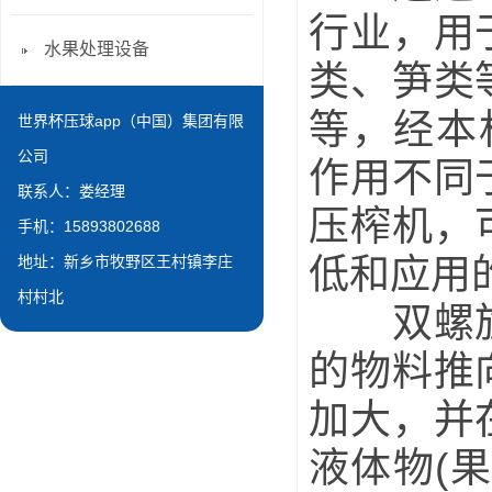
行业，用
水果处理设备
类、笋类
等，经本
世界杯压球app（中国）集团有限
公司
作用不同
联系人：娄经理
压榨机，
手机：15893802688
低和应用
地址：新乡市牧野区王村镇李庄
村村北
双螺旋式
的物料推
加大，并
液体物(