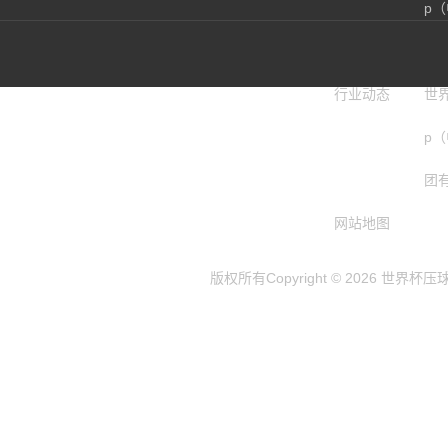
p
团
行业动态
世
p
团
网站地图
版权所有Copyright © 2026