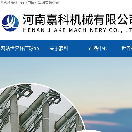
世界杯压球app（中国）集团有限公司
网站世界杯压球ap
关于嘉科
产品中心
世界
p（中国）集团有
（中
限公司