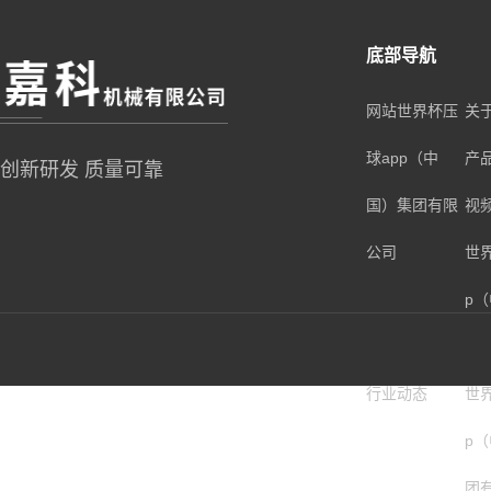
底部导航
网站世界杯压
关
球app（中
产
创新研发 质量可靠
国）集团有限
视
公司
世
p
团
行业动态
世
p
团