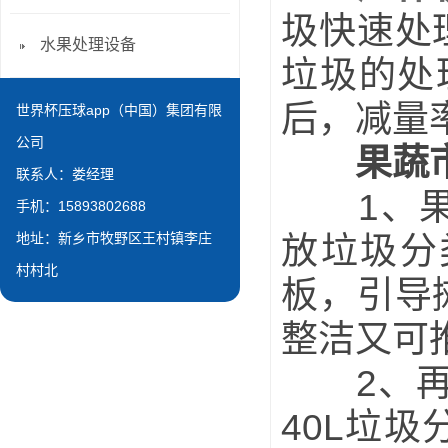
圾快速处
水果处理设备
垃圾的处
后，减量率
世界杯压球app（中国）集团有限
公司
果蔬
联系人：娄经理
1、果蔬
手机：15893802688
地址：新乡市牧野区王村镇李庄
放垃圾分
村村北
板，引导
整洁又可
2、再配
40L垃