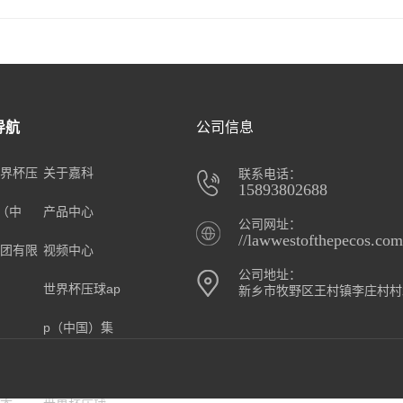
导航
公司信息
界杯压
关于嘉科
联系电话：
15893802688
p（中
产品中心
公司网址：
//lawwestofthepecos.com
团有限
视频中心
公司地址：
世界杯压球ap
新乡市牧野区王村镇李庄村村
p（中国）集
团有限公司