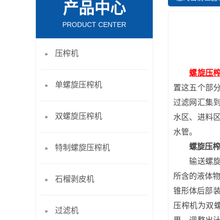
产品中心
PRODUCT CENTER
压榨机
螺旋压
单螺旋压榨机
置这五个部
过滤网汇集
双螺旋压榨机
水区、进料
水管。
螺旋压
特制螺旋压榨机
输送螺旋将
所含的液体物
石榴剥皮机
锥形体后部装
压榨机为双
过滤机