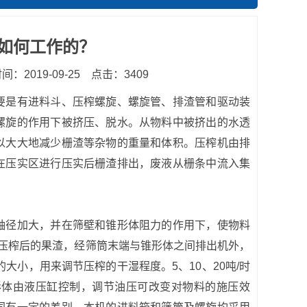
如何工作的？
：2019-09-25
点击：3409
要是有进料斗、压榨螺旋、螺旋管、排渣管和驱动装
螺旋的作用下被挤压、脱水。从物料中被挤出的水透
以大大地减少栅渣等杂物的重量和体积。压榨机由排
在压实区进行压实后栅渣排出，废液从栅条中流入集
径加大，并在筛壁和锥形体阻力的作用下，使物料
，压榨后的果渣，经筛筒末端与锥形体之间排出机外，
大小，用来调节压榨的干湿程度。5、10、20吨/时
形体由液压缸控制，调节油压可改变对物料的施压效