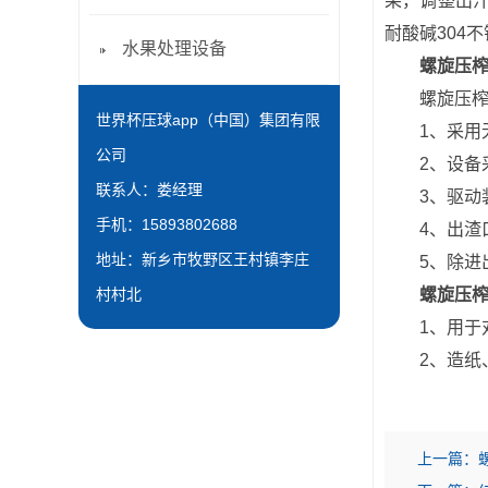
果，调整出
耐酸碱304
水果处理设备
螺旋压
螺旋压榨机
世界杯压球app（中国）集团有限
1、采用无
公司
2、设备采
联系人：娄经理
3、驱动装
手机：15893802688
4、出渣口
地址：新乡市牧野区王村镇李庄
5、除进出
村村北
螺旋压
1、用于对
2、造纸、
上一篇：