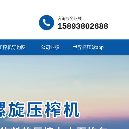
咨询服务热线
15893802688
压榨机导购图
公司业绩
世界杯压球app
（中国）集团有限
公司