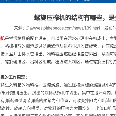
螺旋压榨机的结构有哪些，是
来源：
//lawwestofthepecos.com/news/139.html
发布时间
榨机
是拦污格栅的配套设备，可以用在污水处理中在构成上，主
分。格栅捞取的栅渣或过滤后滤渣从进料斗进入螺旋管，在压榨
到接水盆并由排水管排出，物料被压缩后经排渣管排出，从而可
区、螺旋输送区、出料区组成。栅渣进入料区，通过螺旋压榨机
榨机的工作原理：
进入料箱的物料推向压榨螺旋，通过压榨螺旋的螺距减小和轴
(果汁)被挤压出。挤出的液体从筛孔中流出，集中在接汁斗内
有弹簧,通过调节弹簧的预紧力和位置，可改变排阻力和出渣口的
螺旋转，旋转方向相反，对物料的压榨力大而均匀，出渣口锥