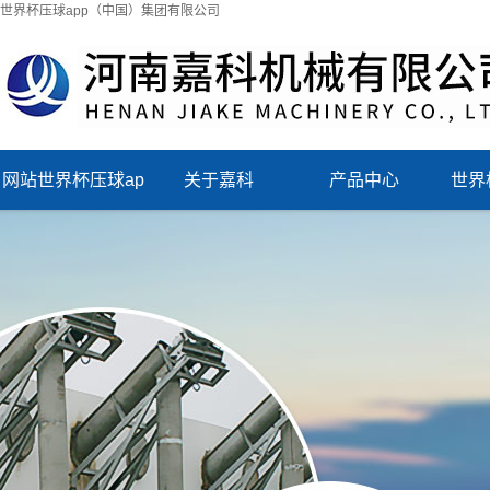
世界杯压球app（中国）集团有限公司
网站世界杯压球ap
关于嘉科
产品中心
世界
p（中国）集团有
（中
限公司