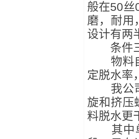
般在50丝
磨，耐用
设计有两
条件三
物料自身
定脱水率
我公司螺
旋和挤压
料脱水更
其中单压