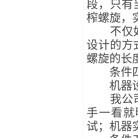
段，只有
榨螺旋，
不仅如此
设计的方
螺旋的长
条件四
机器设计
我公司压
手一看就
试；机器