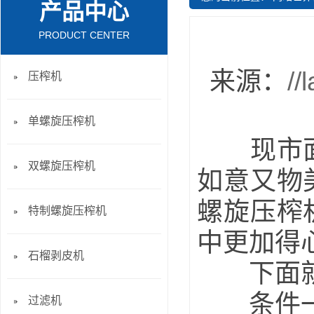
产品中心
PRODUCT CENTER
来源：
//
压榨机
单螺旋压榨机
现市面上
双螺旋压榨机
如意又物
螺旋压榨
特制螺旋压榨机
中更加得
石榴剥皮机
下面就
条件一
过滤机