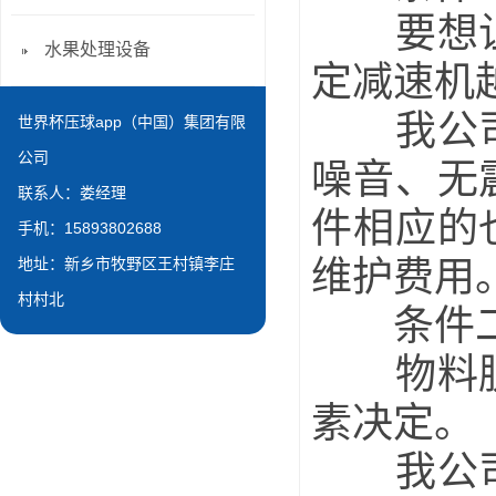
要想让压
水果处理设备
定减速机
我公司压
世界杯压球app（中国）集团有限
公司
噪音、无
联系人：娄经理
件相应的
手机：15893802688
维护费用
地址：新乡市牧野区王村镇李庄
村村北
条件二
物料脱水
素决定。
我公司筛