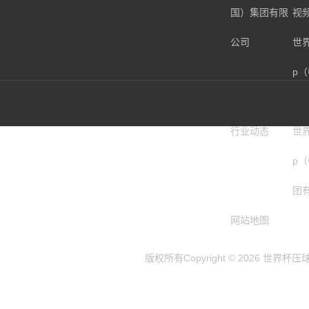
国）集团有限
视
公司
世
p
团
行业动态
世
p
团
网站地图
版权所有Copyright © 2026