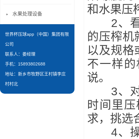
和水果压
水果处理设备
2、看要
的压榨机
世界杯压球app（中国）集团有限
公司
以及规格
联系人：娄经理
不一样的
手机：15893802688
说。
地址：新乡市牧野区王村镇李庄
村村北
3、对压
时间里压
求，挑选
4、操作