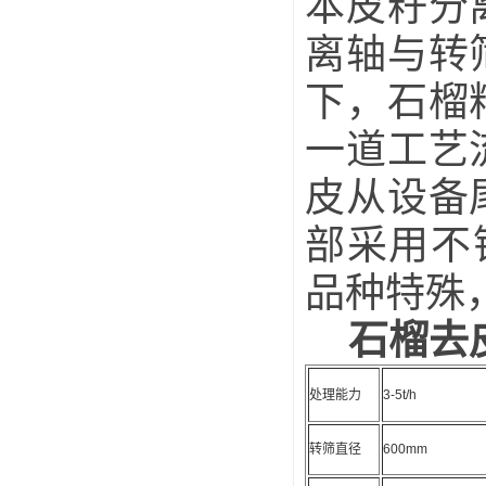
本皮籽分
离轴与转
下，石榴
一道工艺
皮从设备
部采用不
品种特殊
石榴去
处理能力
3-5t/h
转筛直径
600mm