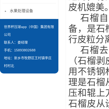
皮机媲美
水果处理设备
石榴自动
备，是石
世界杯压球app（中国）集团有限
公司
行皮粒分离
联系人：娄经理
石榴去皮
手机：15893802688
（石榴剥
地址：新乡市牧野区王村镇李庄
村村北
用不锈钢
理是石榴
压和辊上
石榴皮从