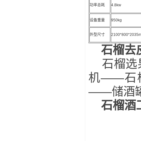
功率总耗
4.8kw
设备重量
950kg
外型尺寸
2100*800*2035
石榴去
石榴选果
机——石
——储酒
石榴酒