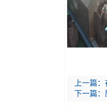
上一篇：
下一篇：