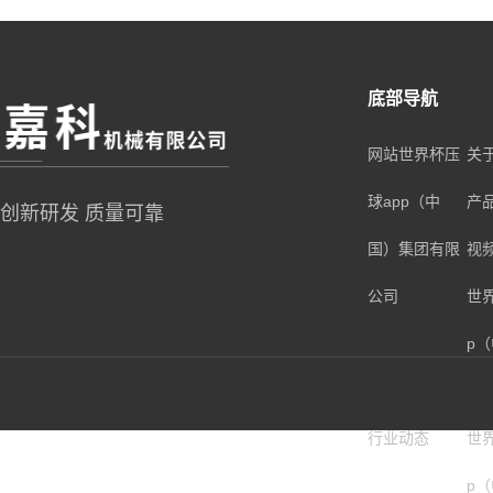
底部导航
网站世界杯压
关
球app（中
产
创新研发 质量可靠
国）集团有限
视
公司
世
p
团
行业动态
世
p