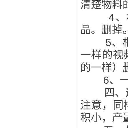
清楚物料
4、根
品。删掉
5、根本
一样的视
的一样）
6、一
四、这样
注意，同
积小，产