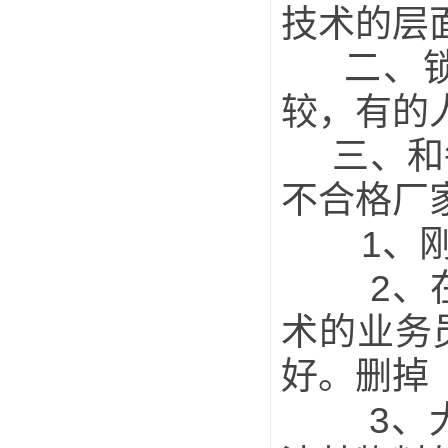
技术的层
二、锁定
较，有的
三、和每
不合格厂
1、刚
2、在沟
术的业务
好。删掉
3、大包