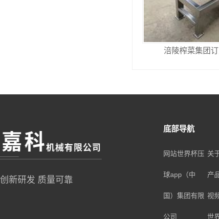
涪陵榨菜集团订
底部导航
网站世界杯压
关
球app（中
产
创新研发 质量可靠
国）集团有限
视
公司
世