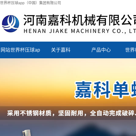
世界杯压球app（中国）集团有限公司
网站世界杯压球ap
关于嘉科
产品中心
世界
p（中国）集团有
（中
限公司