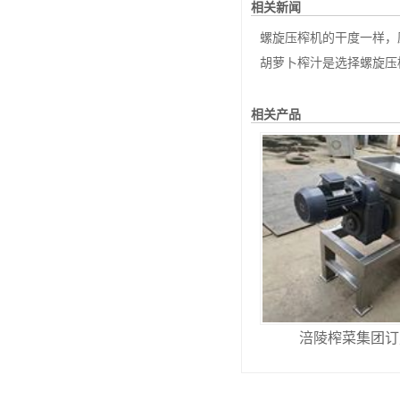
相关新闻
螺旋压榨机的干度一样，压
胡萝卜榨汁是选择螺旋压榨
相关产品
涪陵榨菜集团订