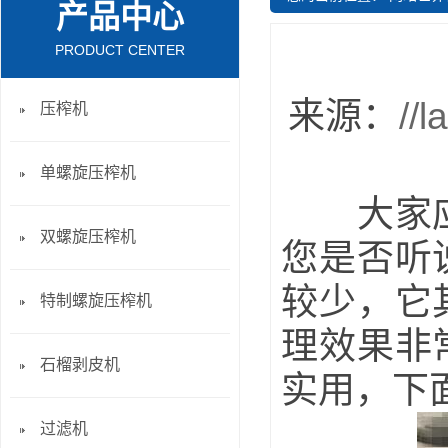
产品中心
PRODUCT CENTER
来源：
//
压榨机
单螺旋压榨机
大家应该
双螺旋压榨机
您是否听
较少，它
特制螺旋压榨机
理效果非
石榴剥皮机
实用，下
过滤机