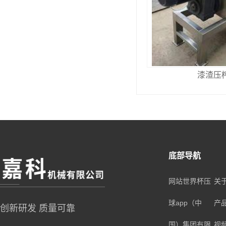
漆渣压
底部导航
网站世界杯压
关
球app（中
产
创新研发 质量可靠
国）集团有限
视