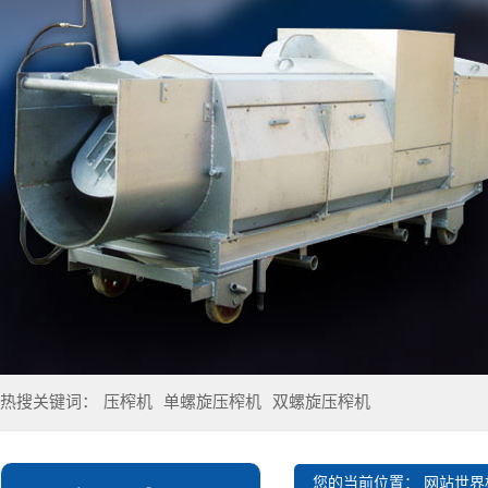
热搜关键词：
压榨机
单螺旋压榨机
双螺旋压榨机
您的当前位置：
网站世界