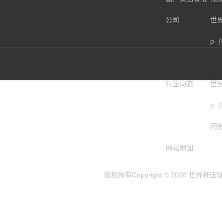
公司
世
p
团
行业动态
世
p
团
网站地图
版权所有Copyright © 2026