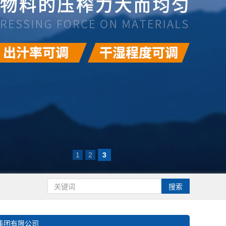
1
2
3
集团有限公司