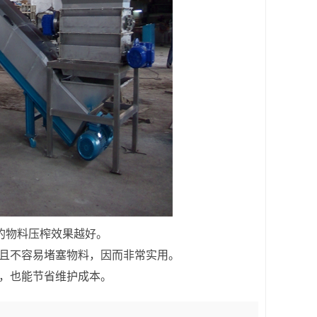
的物料压榨效果越好。
且不容易堵塞物料，因而非常实用。
，也能节省维护成本。