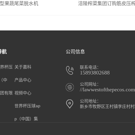
型果蔬尾菜脱水机
涪陵榨菜集团订购筋皮压
导航
公司信息
界杯压
关于嘉科
联系电话：
15893802688
p（中
产品中心
公司网址：
//lawwestofthepecos.com
团有限
视频中心
公司地址：
世界杯压球ap
新乡市牧野区王村镇李庄村村
p（中国）集
团有限公司