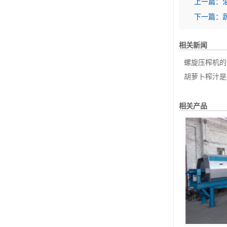
上一篇：
下一篇：
相关新闻
螺旋压榨机的
胡萝卜榨汁是
相关产品