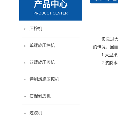
产品中心
PRODUCT CENTER
压榨机
您见过大型
单螺旋压榨机
的情况，因
1.大型果
双螺旋压榨机
2.该脱水
特制螺旋压榨机
石榴剥皮机
过滤机