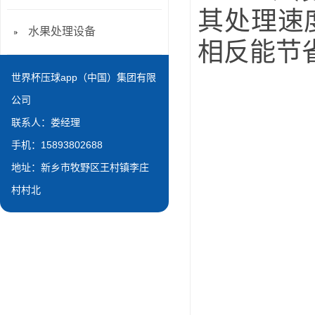
其处理速
水果处理设备
相反能节
世界杯压球app（中国）集团有限
公司
联系人：娄经理
手机：15893802688
地址：新乡市牧野区王村镇李庄
村村北