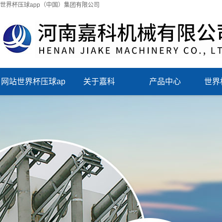
世界杯压球app（中国）集团有限公司
网站世界杯压球ap
关于嘉科
产品中心
世界
p（中国）集团有
（中
限公司