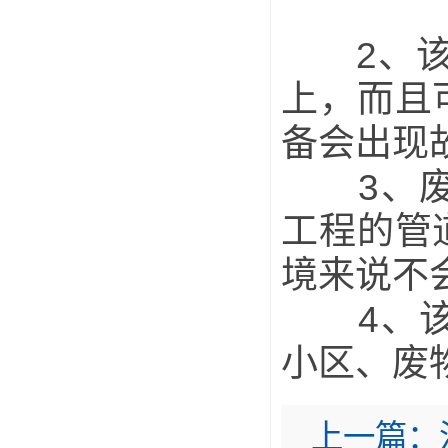
2、该压
上，而且
备会出现
3、废菜
工程的管
境来说不
4、该压
小区、废
上一篇：