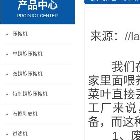
产品中心
PRODUCT CENTER
来源：
//
压榨机
单螺旋压榨机
我们在日
双螺旋压榨机
家里面喂
菜叶直接
特制螺旋压榨机
工厂来说
石榴剥皮机
备，而这
1、废菜
过滤机