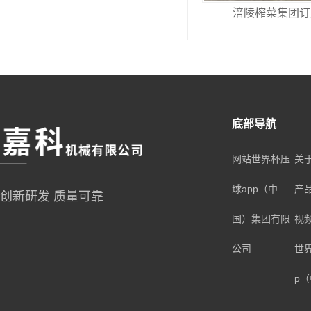
涪陵榨菜集团订
底部导航
网站世界杯压
关
球app（中
产
创新研发 质量可靠
国）集团有限
视
公司
世
p
团