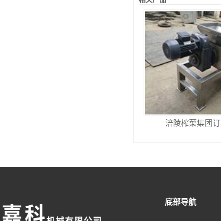
涪陵榨菜集团订
底部导航