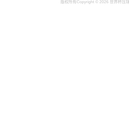
版权所有Copyright © 2026