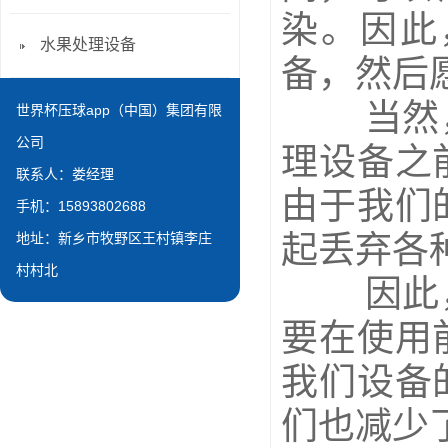
染。因此
水果处理设备
备，然后
当然，虽
世界杯压球app（中国）集团有限
公司
理设备之
联系人：娄经理
由于我们
手机：15893802688
起丢弃各
地址：新乡市牧野区王村镇李庄
村村北
因此，为
要在使用
我们设备
们也减少