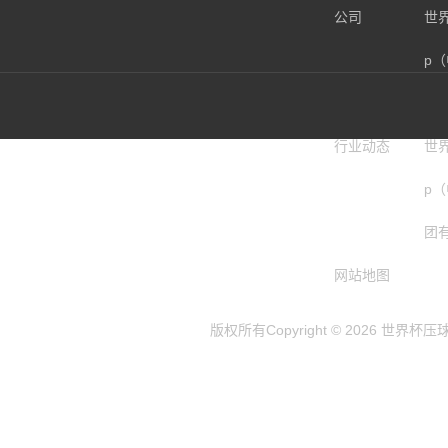
公司
世
p
团
行业动态
世
p
团
网站地图
版权所有Copyright © 2026