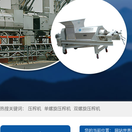
热搜关键词：
压榨机
单螺旋压榨机
双螺旋压榨机
您的当前位置：
网站世界