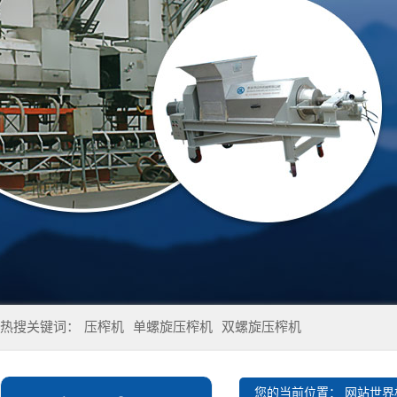
热搜关键词：
压榨机
单螺旋压榨机
双螺旋压榨机
您的当前位置：
网站世界