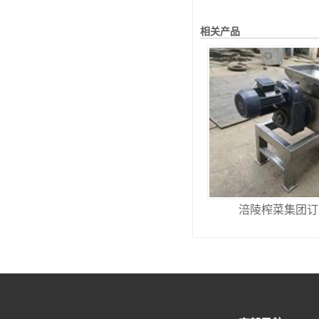
相关产品
涪陵榨菜集团订