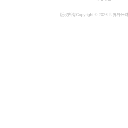
版权所有Copyright © 2026