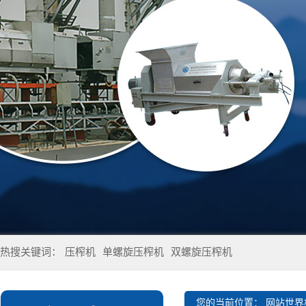
热搜关键词：
压榨机
单螺旋压榨机
双螺旋压榨机
您的当前位置：
网站世界