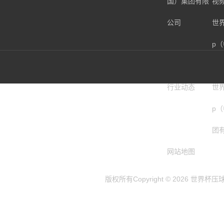
国）集团有限
视
公司
世
p
团
行业动态
世
p
团
网站地图
版权所有Copyright © 2026