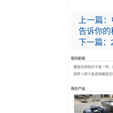
上一篇：
告诉你的
下一篇：
相关新闻
螺旋压榨机的干度一样，压
胡萝卜榨汁是选择螺旋压榨
相关产品