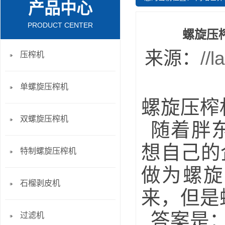
产品中心
PRODUCT CENTER
螺旋压
来源：
//
压榨机
单螺旋压榨机
螺旋压榨
双螺旋压榨机
随着胖
想自己的
特制螺旋压榨机
做为螺旋
石榴剥皮机
来，但是
答案是
过滤机