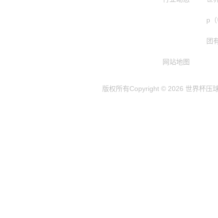
p
团
网站地图
版权所有Copyright © 2026