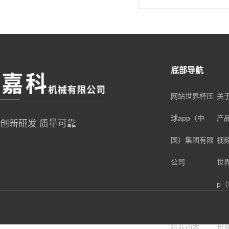
底部导航
网站世界杯压
关
球app（中
产
创新研发 质量可靠
国）集团有限
视
公司
世
p
团
行业动态
世