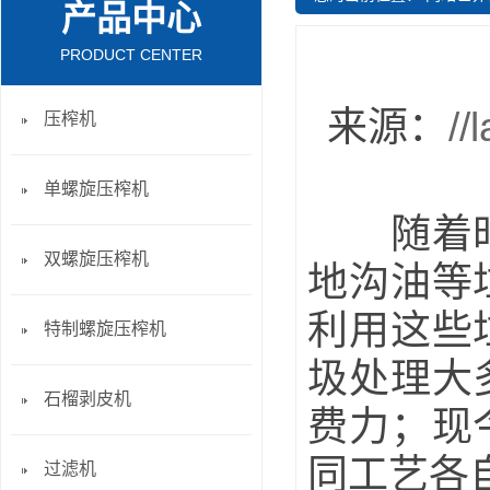
产品中心
PRODUCT CENTER
来源：
//
压榨机
单螺旋压榨机
随着时代
双螺旋压榨机
地沟油等
利用这些
特制螺旋压榨机
圾处理大
石榴剥皮机
费力；现
同工艺各
过滤机