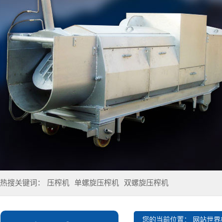
热搜关键词：
压榨机
单螺旋压榨机
双螺旋压榨机
您的当前位置：
网站世界