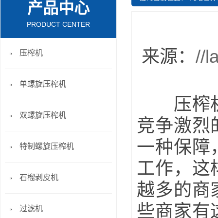
产品中心
PRODUCT CENTER
来源：
//
压榨机
单螺旋压榨机
压榨机设
双螺旋压榨机
竞争激烈
一种保障
特制螺旋压榨机
工作，这
石榴剥皮机
越多的商
些商家有
过滤机