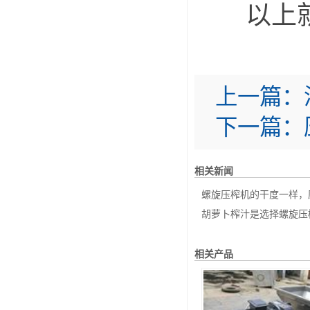
以上就是
上一篇：
下一篇：
相关新闻
螺旋压榨机的干度一样，压
胡萝卜榨汁是选择螺旋压榨
相关产品