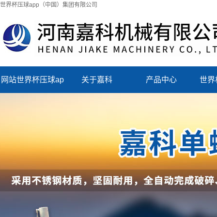
世界杯压球app（中国）集团有限公司
网站世界杯压球ap
关于嘉科
产品中心
世界
p（中国）集团有
（中
限公司