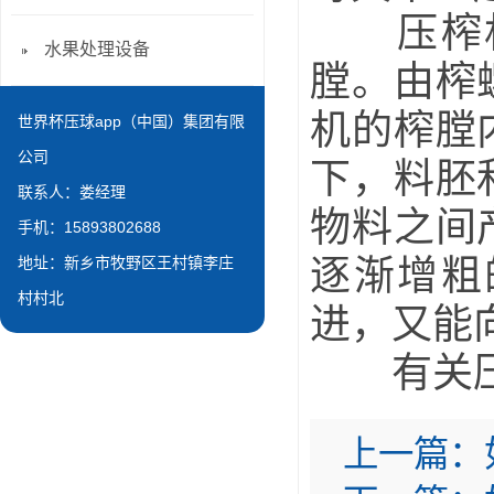
压榨机
水果处理设备
膛。由榨
机的榨膛
世界杯压球app（中国）集团有限
公司
下，料胚
联系人：娄经理
物料之间
手机：15893802688
逐渐增粗
地址：新乡市牧野区王村镇李庄
村村北
进，又能
有关压
上一篇：