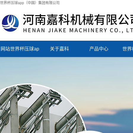
世界杯压球app（中国）集团有限公司
网站世界杯压球ap
关于嘉科
产品中心
世界
p（中国）集团有
（中
限公司