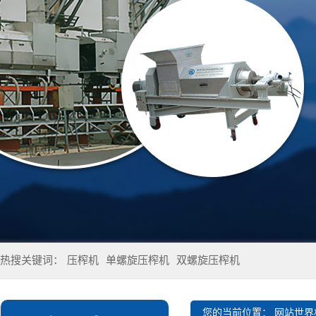
热搜关键词：
压榨机
单螺旋压榨机
双螺旋压榨机
您的当前位置：
网站世界