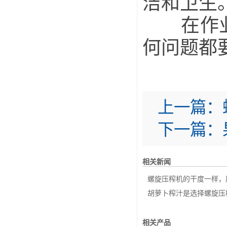
洁和卫生
在作业时
何问题都
上一篇：
下一篇：
相关新闻
螺旋压榨机的干度一样，压
胡萝卜榨汁是选择螺旋压榨
相关产品