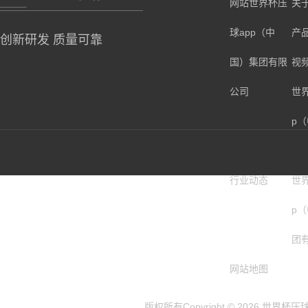
网站世界杯压
关
球app（中
产
创新研发 质量可靠
国）集团有限
视
公司
世
p
团
行业动态
世
p
团
网站地图
版权所有Copyright © 2026