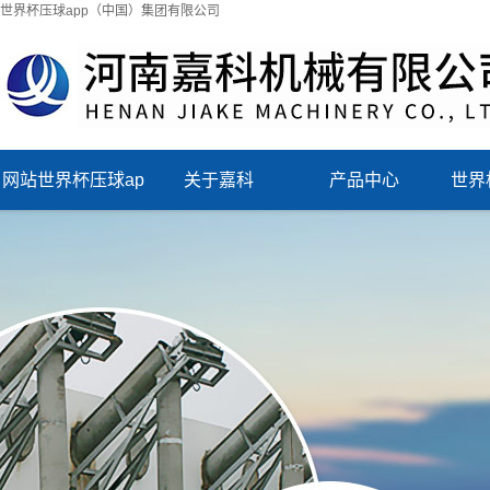
世界杯压球app（中国）集团有限公司
网站世界杯压球ap
关于嘉科
产品中心
世界
p（中国）集团有
（中
限公司