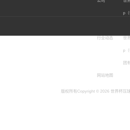
公司
世
p
团
行业动态
世
p
团
网站地图
版权所有Copyright © 2026