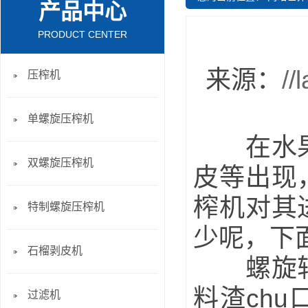
产品中心
PRODUCT CENTER
来源：
//
压榨机
单螺旋压榨机
在水果处
双螺旋压榨机
皮等出现
榨机对其
特制螺旋压榨机
少呢，下
石榴剥皮机
螺旋轴是
料渣ch
过滤机