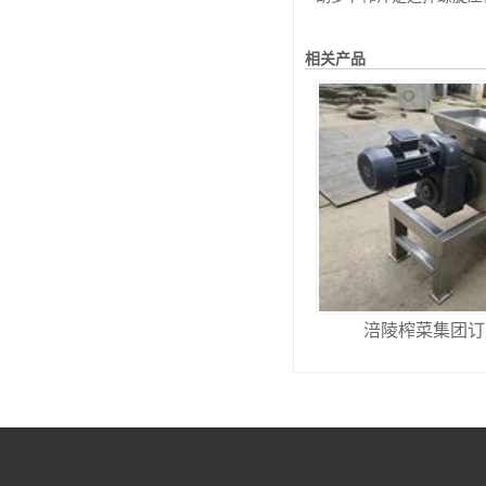
相关产品
涪陵榨菜集团订