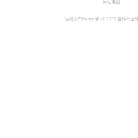
网站地图
版权所有Copyright © 2026