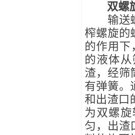
双螺
输送螺旋
榨螺旋的
的作用下
的液体从
渣，经筛
有弹簧。
和出渣口
为双螺旋
匀，出渣