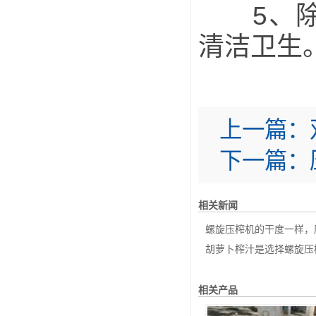
5、除进
清洁卫生
上一篇：
下一篇：
相关新闻
螺旋压榨机的干度一样，压
胡萝卜榨汁是选择螺旋压榨
相关产品