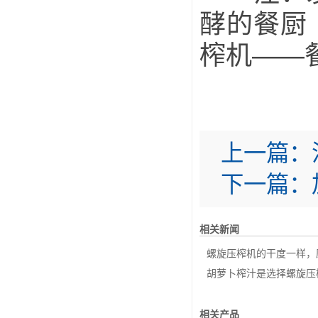
酵的餐厨
榨机——
上一篇：
下一篇：
相关新闻
螺旋压榨机的干度一样，压
胡萝卜榨汁是选择螺旋压榨
相关产品