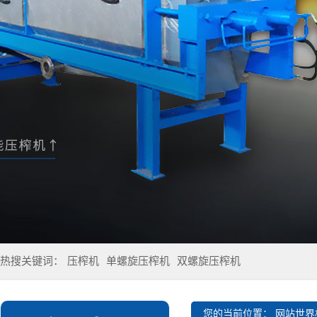
热搜关键词：
压榨机
单螺旋压榨机
双螺旋压榨机
您的当前位置：
网站世界