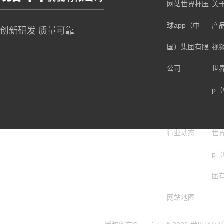
网站世界杯压
关
球app（中
产
创新研发 质量可靠
国）集团有限
视
公司
世
p
团
行业动态
世
p
团
网站地图