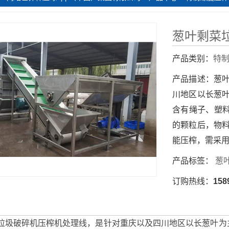
葱叶剩菜
产品类别：
特
产品描述：
葱
川地区以长葱叶
含有绳子、塑料
的颗粒后，物
能压榨，需采用
产品标签：
葱
订购热线：
158
圾破碎机压榨机处理线，是针对重庆以及四川地区以长葱叶为主