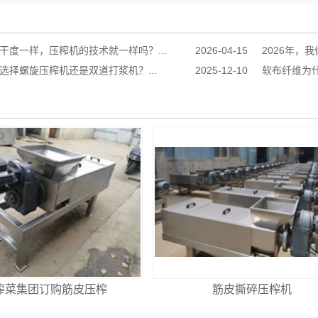
干度一样，压榨机的技术就一样吗？...
2026-04-15
2026年，
选择螺旋压榨机还是双道打浆机？...
2025-12-10
软布纤维为什
榨菜集团订购筋皮压榨
筋皮撕碎压榨机