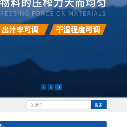
1
2
3
机