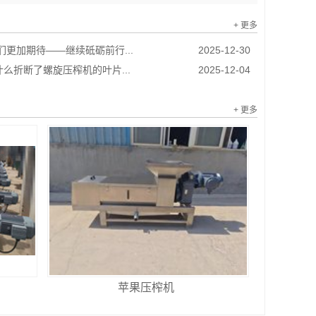
+ 更多
我们更加期待——继续砥砺前行...
2025-12-30
么折断了螺旋压榨机的叶片...
2025-12-04
+ 更多
苹果压榨机