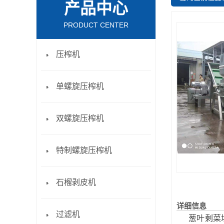
产品中心
PRODUCT CENTER
压榨机
单螺旋压榨机
双螺旋压榨机
特制螺旋压榨机
石榴剥皮机
详细信息
过滤机
葱叶剩菜垃