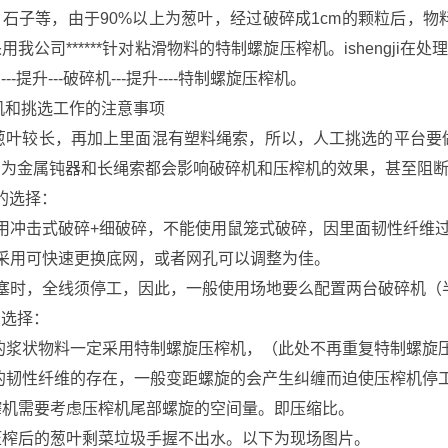
石子等，由于90%以上为葱叶，经过破碎成1cm的颗粒后，
用我公司******针对粘滑物料的特制螺旋压榨机。ishengji
-提升---破碎机---提升----特制螺旋压榨机。
机和挑选工作的注意事项
叶较长，再加上里面混有塑料绳索，所以，人工挑选的平台要
因为金属钝器和长绳索都会影响破碎机和压榨机的效果，甚至阻
的选择：
用冲击式破碎+细破碎，不能使用鼠笼式破碎，因里面韧性纤维
采用可快速更换底网，或者网孔可以调整为佳。
塞时，全线须停工，因此，一般使用场地要么配置两台破碎机（
的选择：
的浆状物料一定采用特制螺旋压榨机，（此处不再重复特制螺旋
的韧性纤维的存在，一般变距螺旋的会产生纠缠而迫使压榨机停
榨机需要考虑压榨机尾部螺旋的空间量。即压缩比。
压榨后的葱叶剩菜垃圾手握不出水。以下为现场图片。