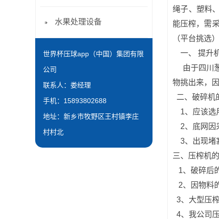
绳子、塑料、
水果处理设备
能压榨，需采
（平台挑选）--
一、 提升
世界杯压球app（中国）集团有限
由于四川葱
公司
物挑出来，
联系人：娄经理
二、破碎机
手机：15893802688
1、应该选
地址：新乡市牧野区王村镇李庄
2、底网因
村村北
3、出现堵
三、压榨机
1、破碎后
2、因物料
3、大型压
4、我公司