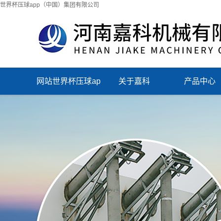
世界杯压球app（中国）集团有限公司
网站世界杯压球ap
关于嘉科
产品中心
p（中国）集团有
限公司