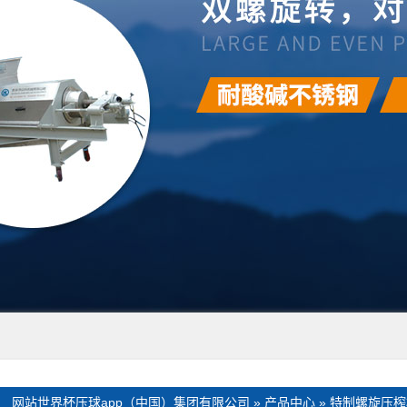
：
网站世界杯压球app（中国）集团有限公司
»
产品中心
»
特制螺旋压榨