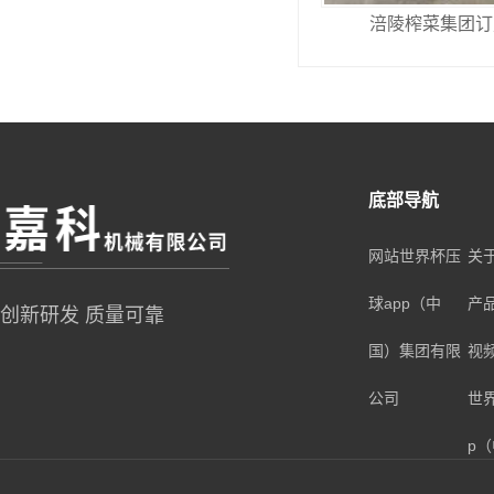
涪陵榨菜集团订
底部导航
网站世界杯压
关
球app（中
产
创新研发 质量可靠
国）集团有限
视
公司
世
p
团