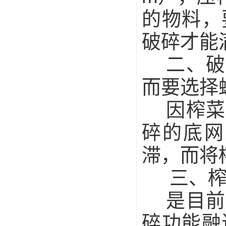
的物料，
破碎才能
二、破碎
而要选择
因榨菜筋
碎的底网
滞，而将
三、榨菜
是目前
碎功能融