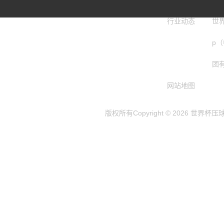
行业动态
世
p
团
网站地图
版权所有Copyright © 2026