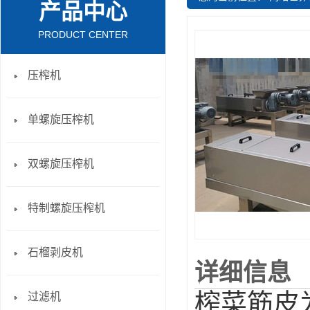
产品中心
PRODUCT CENTER
压榨机
单螺旋压榨机
双螺旋压榨机
特制螺旋压榨机
石榴剥皮机
详细信息
榨菜筋皮
过滤机