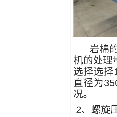
岩棉的比
机的处理
选择选择1
直径为3
况。
2、螺旋