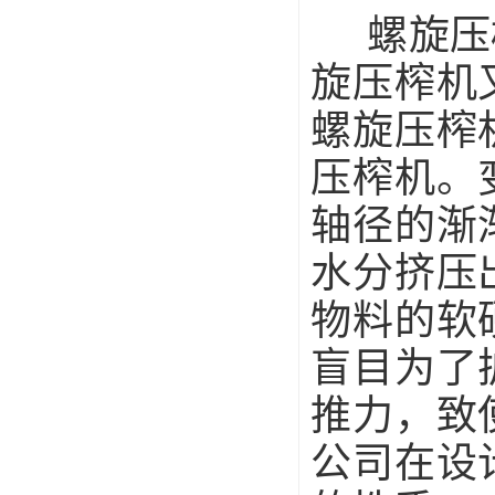
螺旋压榨
旋压榨机
螺旋压榨
压榨机。
轴径的渐
水分挤压
物料的软
盲目为了
推力，致
公司在设