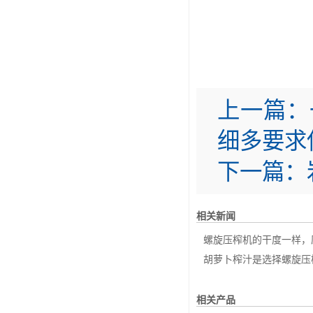
上一篇：
细多要求
下一篇：
相关新闻
螺旋压榨机的干度一样，压
胡萝卜榨汁是选择螺旋压榨
相关产品