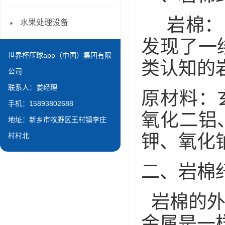
岩棉：当
水果处理设备
发现了一
世界杯压球app（中国）集团有限
类认知的
公司
联系人：娄经理
原材料：
手机：15893802688
氧化二铝
地址：新乡市牧野区王村镇李庄
钾、氧化
村村北
二、岩棉
岩棉的外
金属是一