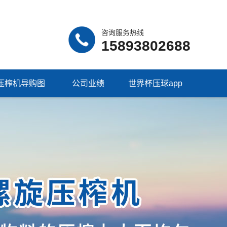
咨询服务热线
15893802688
压榨机导购图
公司业绩
世界杯压球app
（中国）集团有限
公司