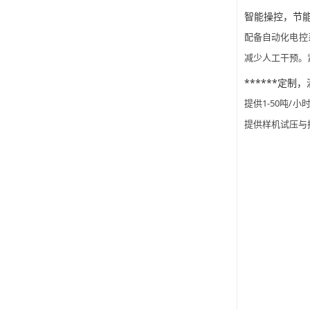
智能操控，节
配备自动化电控
减少人工干预。
******定
提供
1-50吨
提供样机试压与