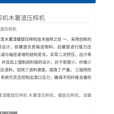
榨机木薯渣压榨机
螺旋压榨机
薯渣木薯渣螺旋压榨机技术独特之处 一、采用创新的
转设计，前螺旋负责输送物料，后螺旋进行强力压
递减与轴径递增的结构变化，实现二次挤压，出汁率
、并且加上强制进料版的设计，对于密度小，纤维少
压进料，加快了进料速度，提高了产量。 三独特的
节系统可灵活控制出渣口压力，确保不同纤维含量的
薯渣螺旋压榨机
木薯渣压榨机，螺旋压榨机，双螺
93802688