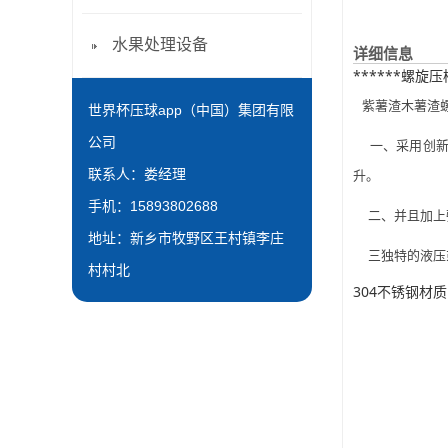
水果处理设备
详细信息
******螺
紫薯渣木薯渣螺
世界杯压球app（中国）集团有限
公司
一、采用创新的
联系人：娄经理
升。
手机：15893802688
二、并且加上强
地址：新乡市牧野区王村镇李庄
三独特的液压或
村村北
304不锈钢材