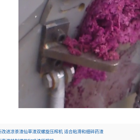
新改进凉茶渣仙草渣双螺旋压榨机 适合粘滑和细碎药渣