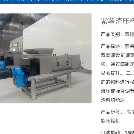
紫薯渣压
产品类别：
双
产品描述：
紫
双螺旋反向旋
榨，通过螺距
显著提升。 二
的的物料进行强
液压或弹簧调
渣料均能达
产品标签：
紫
旋压榨机
订购热线：
158