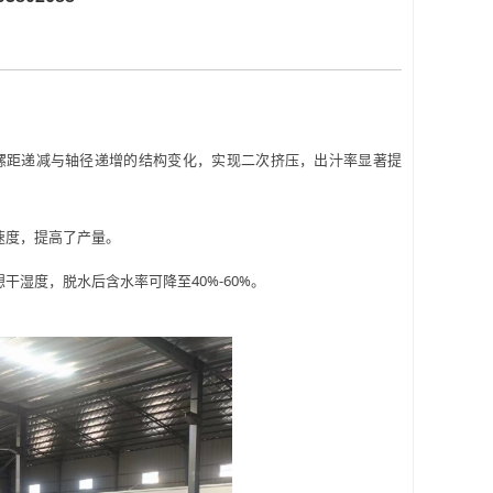
距递减与轴径递增的结构变化，实现二次挤压，出汁率显著提
速度，提高了产量。
想干湿度，脱水后含水率可降至
40%-60%。