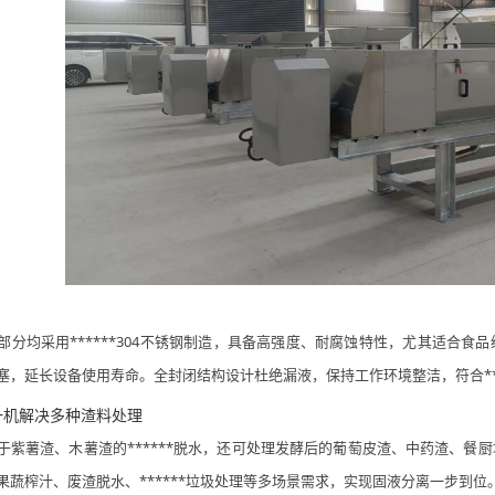
分均采用******
304不锈钢制造，具备高强度、耐腐蚀特性，尤其适合食
塞，延长设备使用寿命。全封闭结构设计杜绝漏液，保持工作环境整洁，符合***
一机解决多种渣料处理
于紫薯渣、木薯渣的******脱水，还可处理发酵后的葡萄皮渣、中药渣、餐
果蔬榨汁、废渣脱水、******垃圾处理等多场景需求，实现固液分离一步到位