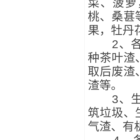
菜、菠萝
桃、桑葚
果，牡丹
2、各种
种茶叶渣
取后废渣
渣等。
3、生活
筑垃圾、
气渣、有