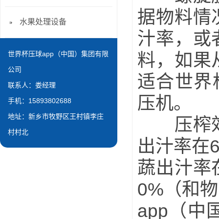
据物料情
水果处理设备
汁率，或
世界杯压球app（中国）集团有限
料，如果
公司
适合世界
联系人：娄经理
压机。
手机：15893802688
地址：新乡市牧野区王村镇李庄
压榨效果
村村北
出汁率在
蔬出汁率
0%（和
app（