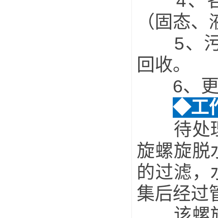
4、各
（固态、
5、污泥
回收。
6、更多物
◆工
待处理的
旋螺旋脱
的过滤，
集后经过
该螺旋脱