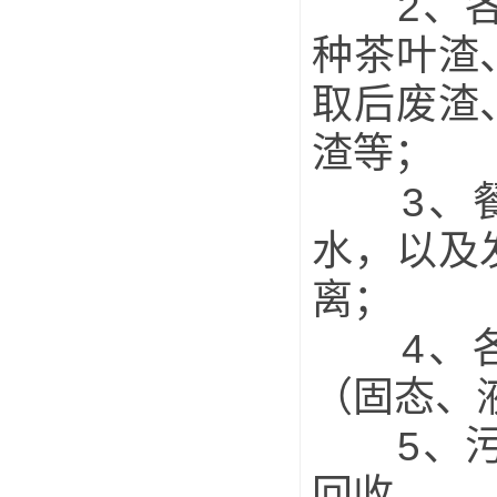
2、各种
种茶叶渣
取后废渣
渣等；
3、餐
水，以及
离；
4、各
（固态、
5、污泥
回收