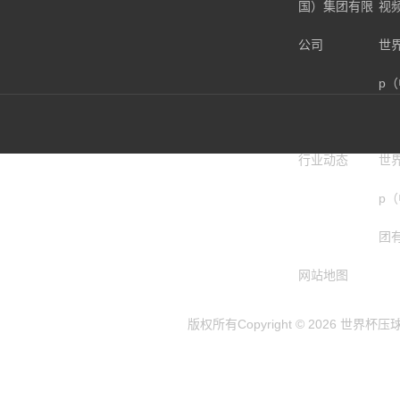
国）集团有限
视
公司
世
p
团
行业动态
世
p
团
网站地图
版权所有Copyright © 2026