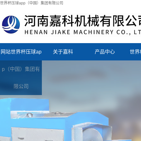
世界杯压球app（中国）集团有限公司
网站世界杯压球ap
关于嘉科
产品中心
世界
p（中国）集团有
（中
限公司