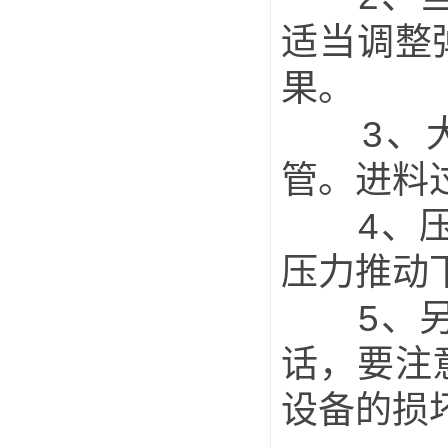
适当调整
果。
3、大
管。进料
4、压榨
压力推动
5、另外
话，要注
设备的损