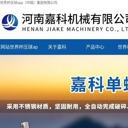
世界杯压球app（中国）集团有限公司
网站世界杯压球ap
关于嘉科
产品中心
世界
p（中国）集团有
（中
限公司