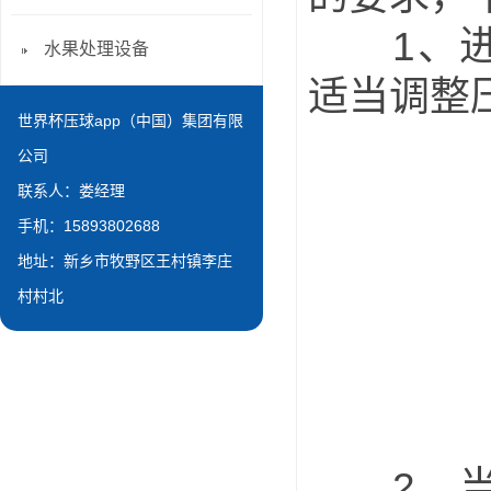
1、进料
水果处理设备
适当调整
世界杯压球app（中国）集团有限
公司
联系人：娄经理
手机：15893802688
地址：新乡市牧野区王村镇李庄
村村北
2、当渣