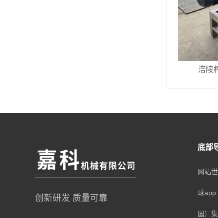
涪陵
底部
网站世
球ap
创新研发 质量可靠
国）集