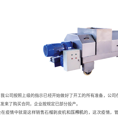
公司按照上级的指示已经开始做好了开工的所有准备，公司在
都发来了购买合同，企业按规定已部分投产。
疫情中就是这样销售石榴剥皮机和
压榨机
的，这次疫情，