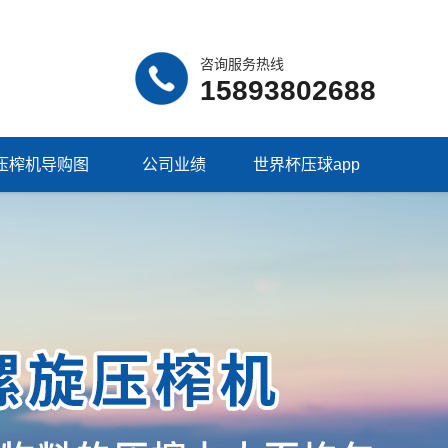
咨询服务热线
15893802688
压榨机导购图
公司业绩
世界杯压球app
（中国）集团有限
公司