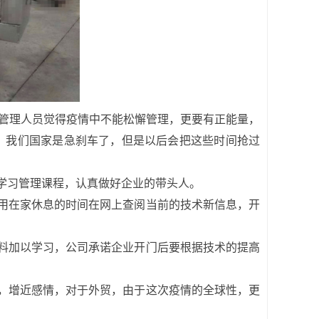
管理人员觉得疫情中不能松懈管理，更要有正能量，
，我们国家是急刹车了，但是以后会把这些时间抢过
学习管理课程，认真做好企业的带头人。
用在家休息的时间在网上查阅当前的技术新信息，开
料加以学习，公司承诺企业开门后要根据技术的提高
，增近感情，对于外贸，由于这次疫情的全球性，更