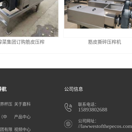
榨菜集团订购筋皮压榨
筋皮撕碎压榨机
导航
公司信息
界杯压
关于嘉科
联系电话：
15893802688
p（中
产品中心
公司网址：
//lawwestofthepecos.com
团有限
视频中心