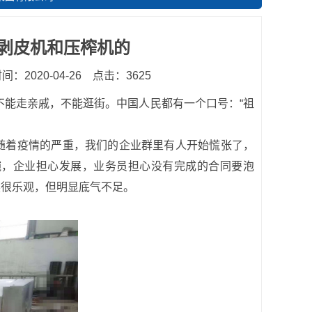
剥皮机和压榨机的
：2020-04-26
点击：3625
能走亲戚，不能逛街。中国人民都有一个口号：“祖
着疫情的严重，我们的企业群里有人开始慌张了，
碗，企业担心发展，业务员担心没有完成的合同要泡
然很乐观，但明显底气不足。