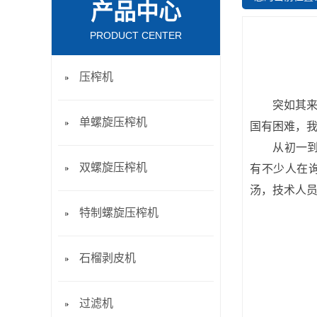
产品中心
PRODUCT CENTER
压榨机
突如其来的
单螺旋压榨机
国有困难，我
从初一到初
双螺旋压榨机
有不少人在
汤，技术人
特制螺旋压榨机
石榴剥皮机
过滤机