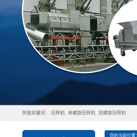
热搜关键词：
压榨机
单螺旋压榨机
双螺旋压榨机
您的当前位置