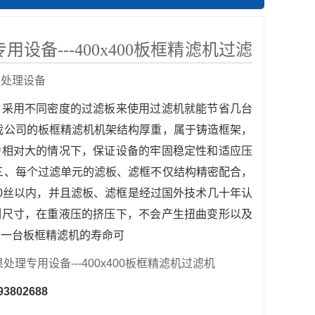
用设备---400x400板框精滤机过滤
果处理设备
、采用不同密度的过滤板来使用过滤机就能节省几台
我公司的板框精滤机机架结构厚重，属于铸造框架，
力相对大的情况下，保证设备的牢固稳定性和适应压
三、每个过滤单元的滤板、滤框不仅结构精密配合，
0丝以内，并且滤板、滤框是经过国外技术几十年认
例尺寸，在重液压的挤压下，不会产生扭曲变形以及
，一台板框精滤机的寿命可
处理专用设备---400x400板框精滤机过滤机
93802688