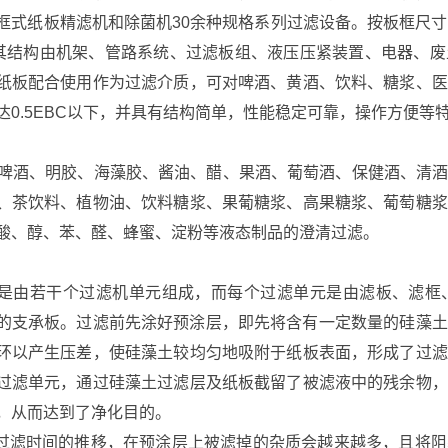
框式纸板精滤机和除菌机
30
余种规格系列过滤设备。按板框尺寸
其结构由机架、管路系统、过滤板组、液压压紧装置、电器、废
纸板配合使用作为过滤介质，可对啤酒、黄酒、饮料、糖浆、医
达
0.5EBC
以下，并具有结构简单，性能稳定可靠，操作方便等
啤酒、明胶、海藻胶、酱油、醋、果酒、葡萄酒、保健酒、清
、茶饮料、植物油、饮料糖浆、果葡糖浆、高果糖浆、葡萄糖浆
酸、醇、苯、醛、蜂蜜、淀粉等液态制品的澄清过滤。
：
是由若干个过滤机单元组成，而每个过滤单元是由滤板、滤框
的支承板。过滤前先涂好预涂层，即先将含有一定数量的硅藻土
环以产生压差，使硅藻土较均匀地吸附于纸板表面，形成了过滤
过滤单元，通过硅藻土过滤层及纸板截留了被滤液中的残余物，
，从而达到了净化目的。
过滤时间的推移，在预涂层上被滤掉的杂质会越来越多，且将阻