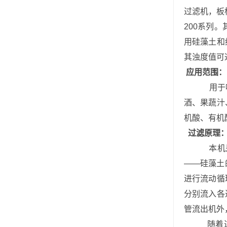
过滤机，板
200
系列。
用硅藻土和
其浊度值可
应用范围：
用于
酒、果蔬汁
机酸、有机
过滤原理
本机
——
硅藻土
进行流动循
分别流入各
管流出机外
随着