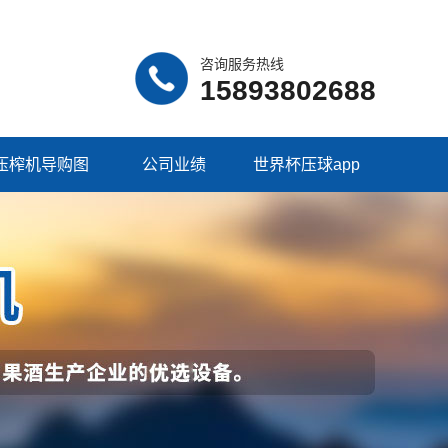
咨询服务热线
15893802688
压榨机导购图
公司业绩
世界杯压球app
（中国）集团有限
公司