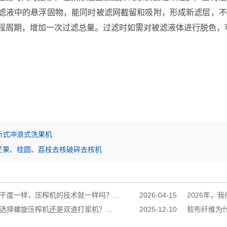
滤液中的悬浮固物，能同时被滤网截留和吸附，形成新滤层，不
程周期，增加一次过滤总量。过滤时如需对被滤液体进行脱色，
新式冲浪式洗果机
芒果、桂圆、荔枝去核破碎去核机
干度一样，压榨机的技术就一样吗？...
2026-04-15
2026年，
选择螺旋压榨机还是双道打浆机？...
2025-12-10
软布纤维为什