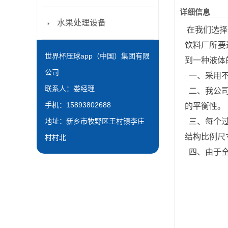
详细信息
水果处理设备
在我们选择
饮料厂所要
世界杯压球app（中国）集团有限
到一种液体
公司
一、采用不
联系人：娄经理
二、我公司
手机：15893802688
的平衡性。
地址：新乡市牧野区王村镇李庄
三、每个过
结构比例尺
村村北
四、由于全