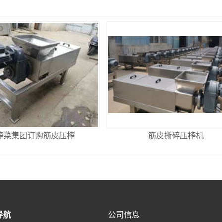
榨菜集团订购筋皮压榨
筋皮撕碎压榨机
导航
公司信息