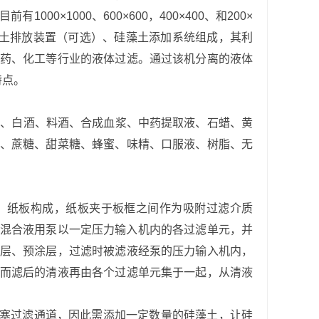
目前有
1000×1000
、
600×600
，
400×400
、和
200×
土排放装置（可选）、硅藻土添加系统组成，其利
药、化工等行业的液体过滤。通过该机分离的液体
特点。
酒、白酒、料酒、合成血浆、中药提取液、石蜡、黄
、蔗糖、甜菜糖、蜂蜜、味精、口服液、树脂、无
、纸板构成，纸板夹于板框之间作为吸附过滤介质
混合液用泵以一定压力输入机内的各过滤单元，并
层、预涂层，过滤时被滤液经泵的压力输入机内，
而滤后的清液再由各个过滤单元集于一起，从清液
塞过滤通道，因此需添加一定数量的硅藻土，让硅