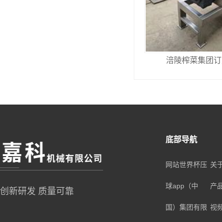
涪陵榨菜集团订
底部导航
网站世界杯压
关
球app（中
产
创新研发 质量可靠
国）集团有限
视