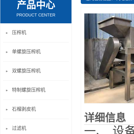
产品中心
PRODUCT CENTER
压榨机
单螺旋压榨机
双螺旋压榨机
特制螺旋压榨机
石榴剥皮机
详细信息
一、
设
过滤机