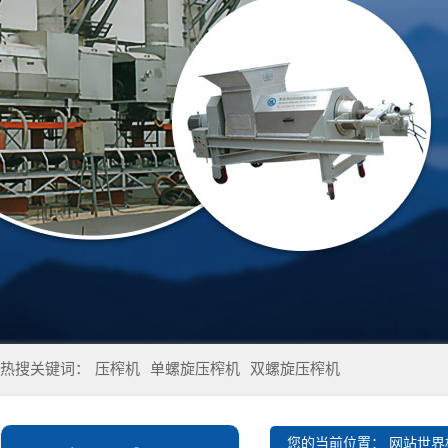
热搜关键词：
压榨机
单螺旋压榨机
双螺旋压榨机
您的当前位置：
网站世界