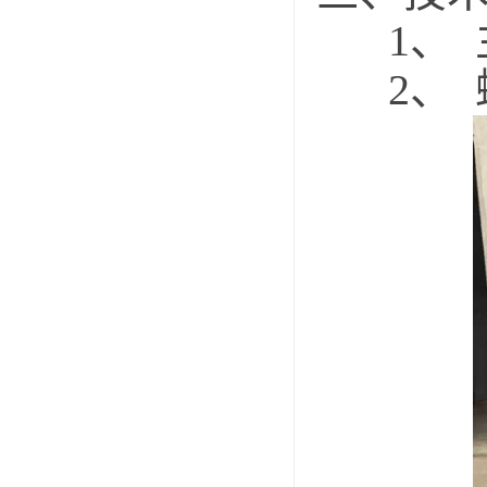
1、
2、