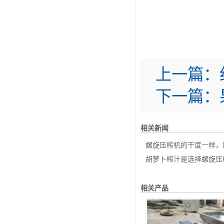
上一篇：
下一篇：
相关新闻
螺旋压榨机的干度一样，压
胡萝卜榨汁是选择螺旋压榨
相关产品