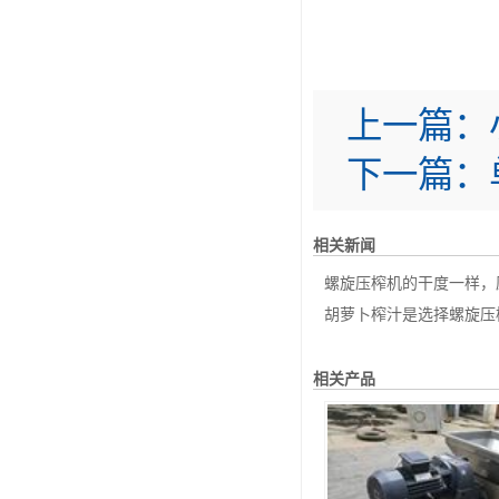
上一篇：
下一篇：
相关新闻
螺旋压榨机的干度一样，压
胡萝卜榨汁是选择螺旋压榨
相关产品