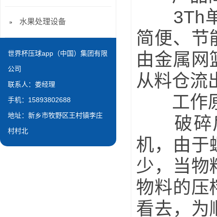
3Th单
水果处理设备
简便、节
世界杯压球app（中国）集团有限
由金属网
公司
从料仓流
联系人：娄经理
工作原
手机：15893802688
地址：新乡市牧野区王村镇李庄
破碎后
村村北
机，由于
少，当物
物料的压
看去，为